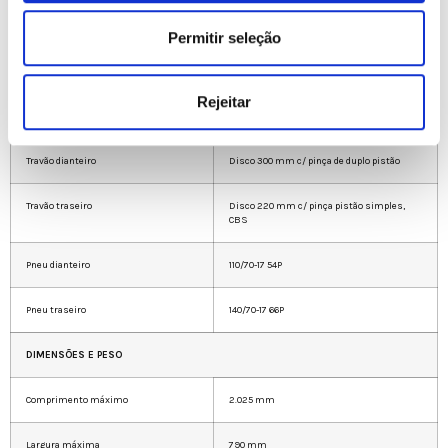
Quadro
Multitubular, dupla trave em tubo de aço
Permitir seleção
Suspensão dianteira
Forquilha invertida de 35 mm. Curso de 40
mm
Rejeitar
Suspensão traseira
Monoamortecedor. Curso de 55 mm
Travão dianteiro
Disco 300 mm c/ pinça de duplo pistão
Travão traseiro
Disco 220 mm c/ pinça pistão simples,
CBS
Pneu dianteiro
110/70-17 54P
Pneu traseiro
140/70-17 66P
DIMENSÕES E PESO
Comprimento máximo
2.025 mm
Largura máxima
790 mm