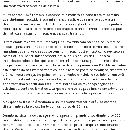
para canalizar o ar para o radiador. Finalmente, na zona posterior, encontramos
um confortável assento de dois níveis.
Muito conseguido é também o desenho minimalista da zona traseira, com um
guarda-lamas reduzido à sua mínima expressão e que serve de apoio a um
diminuto farolim traseiro em LED, bem como um segundo guarda-lamas junto à
roda e que se fixa ao extremo direito do braço oscilante, servindo de apoio à placa
de matrícula, à sua iluminação e aos piscas traseiros.
O trem dianteiro conta com uma forquilha invertida com bainhas de 35 mm de
secção e jarras anodizadas, onde se fixa o farol dianteiro de forma circular, como
mandam os cânones clássicos, e com iluminação 100% em LED, como é exigido às
motos atuais. No seu interior encontram-se dois módulos de LED de alta
intensidade sobrepostos, que se complementam com uma guia luminosa circular
que percorre todo o seu perímetro, fazendo de luz de presença ou DRL. Mesmo sobre
este e disposto assimetricamente do lado direito do posto de condução, encontra-se
o único mostrador que é o painel de instrumentos e inclui, no seu interior, um ecrã
LCD com muita informação: conta-rotações gráfico na circunferência exterior com
zona vermelha a partir das 10.000 rpm, indicador de mudança engrenada,
velocímetro, conta-quilómetros total/parcial e nível de gasolina. No aro exterior do
ecrã situam-se os sete avisadores luminosos e dois botões para os ajustes.
A suspensão traseira é confiada a um monoamortecedor hidráulico acorado
diretamente ao braço oscilante, com um curso de 55 mm.
Quanto ao sistema de travagem, emprega-se um grande disco dianteiro de 300
mm de diâmetro, com a sua correspondente pinça de duplo pistão, acompanhada
por um disco traseiro de 220 mm com pinça de pistão simples. O funcionamento
dos travões é combinado a partir do pedal de travão. Ambos os discos vêm