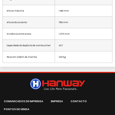
Altura máxima
1.160 mm
Altura do assento
780 mm
Distância entre eixos
1.375 mm
Capacidade do depósito de combustível
20 l
Peso em ordem de marcha
149 kg
COMUNICADOS DE IMPRENSA
EMPRESA
CONTACTO
PONTOS DE VENDA