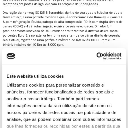
montados em jantes de liga leve com 10 braços e de 17 polegadas.
O coração da Hanway SC 125 S Scrambler, dentro do seu quadro tubular de dupla
trave em aço, é uma potente mecânica que já conhecíamos da Hanway Furious NK
S, com refrigeração líquida, cabeça de alta compressão (12:1), com dupla árvore de
cames (DOHC) e 4 válvulas, injeção e caixa de seis velocidades. O motor foi
profundamente renovado no seu interior para fazer face à diretiva de emissões
poluentes Euro 5, e no exterior tem uma nova tampa do cárter direito de desenho
mais atual, registando uma potência máxima de 14,9 CV às 10.000 rpm e um
binário máximo de 11,0 Nm às 8.000 rpm.
A nova SC 125 S Scrambler começou a sua distribuição através da rede de pontos
de venda em Portugal, sendo disponibilizada a um irresistível preço de lançamento
de 3.045,00€ € nas cores vermelho e negro.
Características técnicas
Este website utiliza cookies
Utilizamos cookies para personalizar conteúdo e
MOTOR
anúncios, fornecer funcionalidades de redes sociais e
Tipo
Monocilíndrico a quatro tempos,
analisar o nosso tráfego. Também partilhamos
refrigeração líquida, DOHC, quatro válvulas
informações acerca da sua utilização do site com os
e arranque elétrico
nossos parceiros de redes sociais, de publicidade e de
Diâmetro x curso
58×47 mm
análise, que as podem combinar com outras informações
que lhes forneceu ou recolhidas por estes a partir da sua