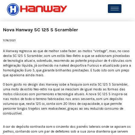
Nova Hanway SC 125 S Scrambler
11/16/2021
A Hanway regressa ao que de melhor sabe fazer: as motos “vintage”, mas, no caso
desta SC 125 S Scrambler, com um estilo Neo-Retro a que se adicionam pinceladas
de tecnologia atual e, sobretudo, recorrendo ao potente propulsor de 4 válvulas com
refrigeração líquida, já conhecido na naked desportiva Furious e atualizado para a
homologação Euro 5, que garante brilhantes prestações. E tudo isto com um preço
que apaixona ainda mais.
O bom gosto no design das Hanway sobe a fasquia com esta SC 125 S Scrambler,
uma moto de estilo Neo-retro na qual se mesclam de igual modo as formas das
motos clássicas com pormenores e tecnologia atuais. A nova SC 125 S inspira-se
nas motos de todo-o-terreno fabricadas nos anos sessenta, com um depósito
volumoso que, nesta 125 cc, conta com 20 litros de capacidade, o que permite
percorrer longos trajetos sem reabastecer, graças ao seu reduzido consumo de
combustível.
A cor do depósito contrasta com o cinzento dos painéis laterais onde se apoiam os
joelhos, contando com um par de defletores sob a sua zona dianteira que servem